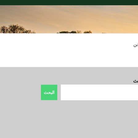
ن
حث
البحث